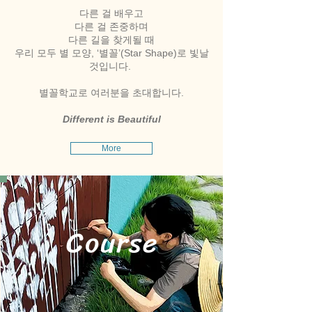
다른 걸 배우고
다른 걸 존중하며
다른 길을 찾게될 때
우리 모두 별 모양, ‘별꼴’(Star Shape)로 빛날
것입니다.
별꼴학교로 여러분을 초대합니다.
Different is Beautiful
More
Course