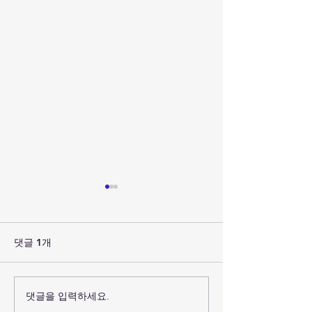
댓글 1개
2026년 별꼴학교 [락스타
[마감] 2026 
댓글을 입력하세요.